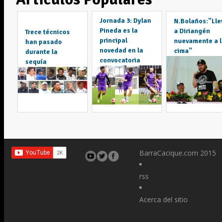
Jornada 3: Dylan
N.Bolaños:"Ll
Pineda es la
a Diriangén
Trece técnicos
principal
nuevamente a 
han pasado
novedad en la
cima"
durante la
convocatoria
sequía
BarraCacique.com 2015
rss
Acerca del sitio