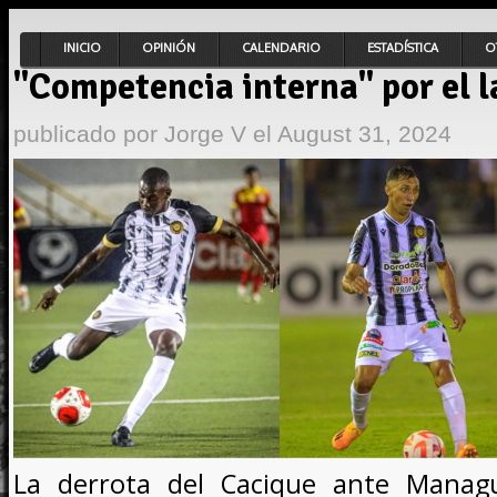
INICIO
OPINIÓN
CALENDARIO
ESTADÍSTICA
O
"Competencia interna" por el l
publicado por
Jorge V
el August 31, 2024
La derrota del Cacique ante Manag