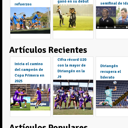
ganó en su debut
semifinal de id
refuerzos
Artículos Recientes
Cifra récord U20
Inicia el camino
con la mayor de
Diriangén
del campeón de
Diriangén en la
recupera el
Copa Primera en
J9
liderato
2025
Artículos Populares