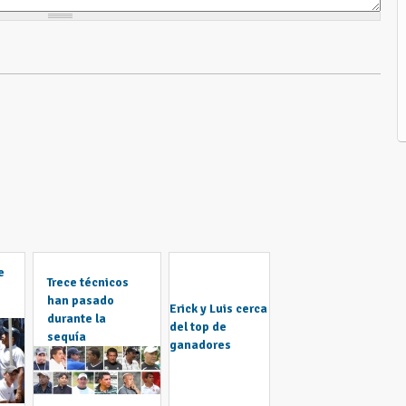
e
Trece técnicos
han pasado
Erick y Luis cerca
durante la
del top de
sequía
ganadores