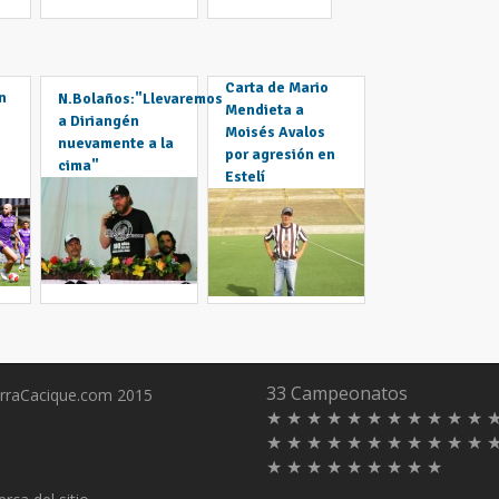
Carta de Mario
n
N.Bolaños:"Llevaremos
Mendieta a
a Diriangén
Moisés Avalos
nuevamente a la
por agresión en
cima"
Estelí
33 Campeonatos
rraCacique.com 2015
★ ★ ★ ★ ★ ★ ★ ★ ★ ★ ★ 
★ ★ ★ ★ ★ ★ ★ ★ ★ ★ ★ 
s
★ ★ ★ ★ ★ ★ ★ ★ ★