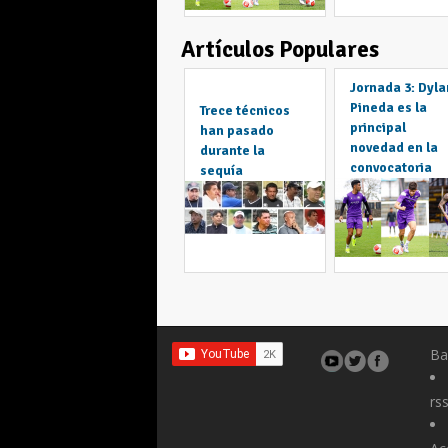
Artículos Populares
Jornada 3: Dyla
Pineda es la
Trece técnicos
principal
han pasado
novedad en la
durante la
convocatoria
sequía
Ba
rs