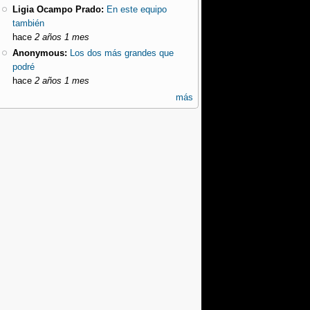
Ligia Ocampo Prado:
En este equipo
también
hace
2 años 1 mes
Anonymous:
Los dos más grandes que
podré
hace
2 años 1 mes
más