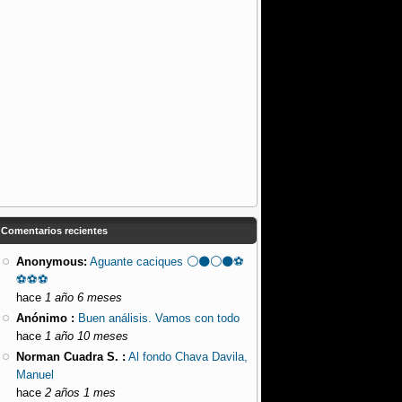
Comentarios recientes
Anonymous:
Aguante caciques ⚪⚫⚪⚫⚽️
⚽️⚽️⚽️
hace
1 año 6 meses
Anónimo :
Buen análisis. Vamos con todo
hace
1 año 10 meses
Norman Cuadra S. :
Al fondo Chava Davila,
Manuel
hace
2 años 1 mes