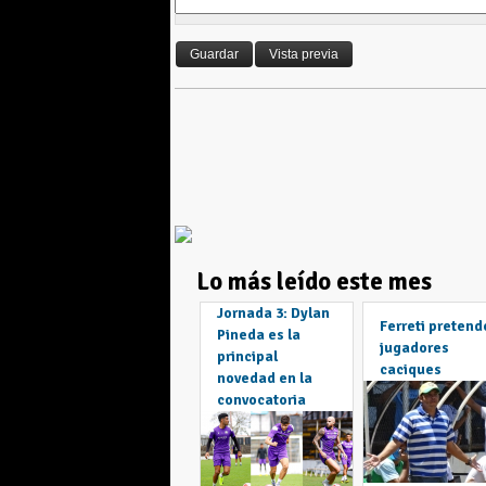
Lo más leído este mes
Jornada 3: Dylan
Ferreti pretend
Pineda es la
jugadores
principal
caciques
novedad en la
convocatoria